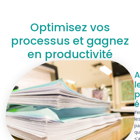
Optimisez vos
processus et gagnez
en productivité
A
l
p
é
Fin
le
pa
qu
s’