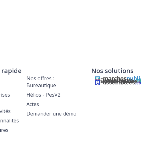
 rapide
Nos solutions
Nos offres :
Bureautique
s
rises
Hélios - PesV2
s
Actes
ivités
Demander une démo
nnalités
ures