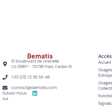
Accès
10 boulevard de Grenelle
Accueil
CS 101817 - 75738 Paris Cedex 15
Usage
Entrep
+33 (0)1 72 36 55 48
Usage
contact@dematis.com
Collect
Suivez-nous
Fonctio
sur
Signat